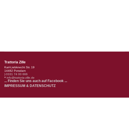
Trattoria Zille
Karl-Liebknecht Str. 19
14482 Potsdam
)
0331 74 00 666
*
info@trattoria-zille.de
... Finden Sie uns auch auf Facebook ...
IMPRESSUM & DATENSCHUTZ